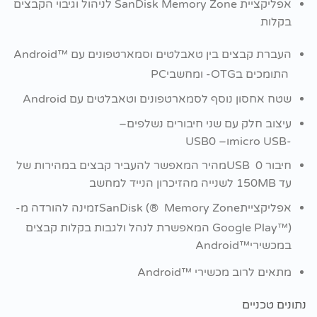
אפליקציית
SanDisk Memory Zone
לניהול וגיבוי הקבצים
בקלות
העברת קבצים בין טאבלטים וסמארטפונים עם ‏
Android™‎
התומכים ב
-OTG
ומחשבי
PC
שטח אחסון נוסף לסמארטפונים וטאבלטים עם
Android
עיצוב חלק עם שני חיבורים נשלפים
–
USB-
micro
ו
–
0
USB
חיבור 0 ‏
USB
מהיר המאפשר להעביר קבצים במהירות של
עד
150MB
‏לשנייה מהזיכרון הנייד למחשב
אפליקציית
Memory Zone
‏
®
SanDisk (
זמינה להורדה מ
-
Google Play™‎)
המאפשרת לנהל ולגבות בקלות קבצים
במכשירי
Android™‎
מתאים לרוב מכשירי
Android™ ‎
נתונים טכניים