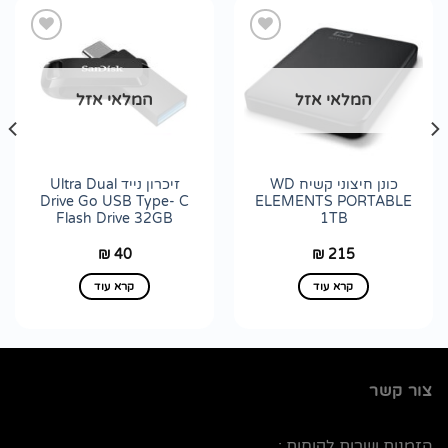
הוסף
הוסף
המלאי אזל
המלאי אזל
לרשימת
לרשימת
wishlist
wishlist
כונן חיצוני קשיח WD
זיכרון נייד Ultra Dual
Drive Go USB Type- C
ELEMENTS PORTABLE
Flash Drive 32GB
1TB
40
215
₪
₪
קרא עוד
קרא עוד
צור קשר
הזמנות ושרות לקוחות :