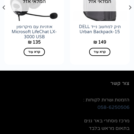
המלאי אזל
המלאי אזל
לרשימת
לרשימת
wishlist
wishlist
תיק למחשב נייד DELL
אוזניות עם מיקרופון
Microsoft LifeChat LX-
Urban Backpack-15
3000 USB
135
149
₪
₪
קרא עוד
קרא עוד
צור קשר
הזמנות ושרות לקוחות :
058-6250506
מרכז מסחרי באר גנים
בתאום מראש בלבד