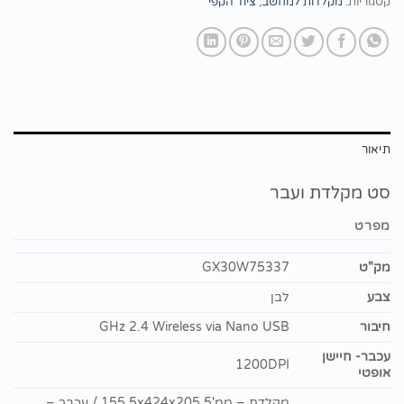
קטגוריות:
מקלדות למחשב
,
ציוד הקפי
תיאור
סט מקלדת ועבר
מפרט
מק"ט
GX30W75337
צבע
לבן
חיבור
GHz 2.4 Wireless via Nano USB
עכבר- חיישן
1200DPI
אופטי
מקלדת – ממ'155.5x424x205.5 / עכבר –