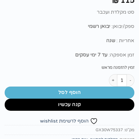
115
₪
סט מקלדת ועכבר
ספק/יבואן:
יבואן רשמי
אחריות :
שנה
זמן אספקה:
עד 7 ימי עסקים
זמין להזמנה מראש
כמות של סט מקלדת ועכבר Lenovo 510 Wireless Combo -Hebrew -
הוסף לסל
קנה עכשיו
הוסף לרשימת wishlist
מק"ט:
GX30W75337