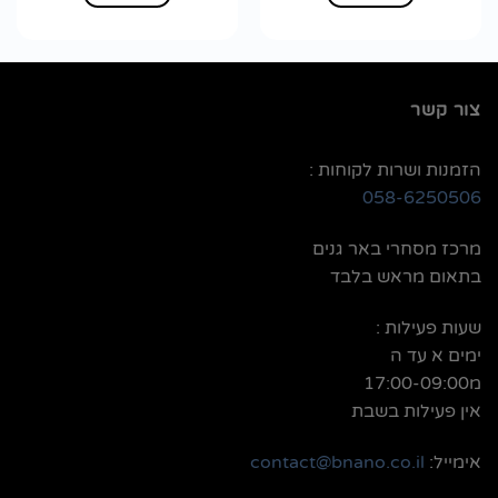
צור קשר
הזמנות ושרות לקוחות :
058-6250506
מרכז מסחרי באר גנים
בתאום מראש בלבד
שעות פעילות :
ימים א עד ה
מ17:00-09:00
אין פעילות בשבת
אימייל:
contact@bnano.co.il