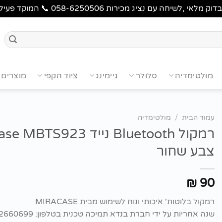
 מכירות 058-6250506 📞 המוקד פעיל בימים א'-ה' 9:00-17:00
מולטימדיה
סלולר
גיימינג
ציוד הקפי
מוצרים 
עמוד הבית
/
מולטימדיה
רמקול Bluetooth נייד TS923
צבע שחור
90
₪
רמקול בלוטות' איכותי ונוח לשימוש מבית MIRACASE
שנה אחריות על ידי חברת בנדא תמיכה טכנית בטלפון: 073-2660699