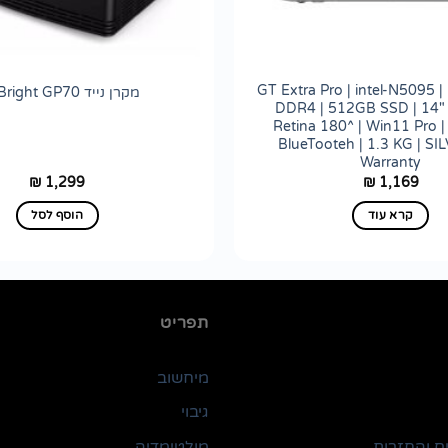
GT Extra Pro | intel-N5095
מקרן נייד ViviBright GP70
DDR4 | 512GB SSD | 14"
Retina 180^ | Win11 Pro |
BlueTooteh | 1.3 KG | SI
Warranty
1,299
1,169
₪
₪
קרא עוד
הוסף לסל
תפריט
מיחשוב
גיבוי
ם והחזרות
מולטימדיה