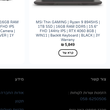
 | 16GB RAM
MSI Thin GAMING | Ryzen 9 8945HS |
 FHD IPS
1TB SSD | 16GB RAM DDR5 | 15.6"
 Camera |
FHD 144Hz IPS | RTX 4060 8GB |
LVER | 1Y
WIN11 | Backlit Keyboard | BLACK | 3Y
Warrany
5,849
₪
קרא עוד
צור קשר
מידע
הזמנות ושרות לקוחות :
אודות החברה
058-6250506
תקנון
מדניות משלוחי