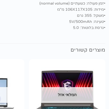
•זמן פעולה: כשעתיים (normal volume)
•מידות: 106X117X105 מ"מ
•משקל: 355 גרם
•טעינה: 5V/500mAh
•גרסת בלוטות': 5.0
מוצרים קשורים
הוסף
לרשימת
wishlist
המלאי אזל