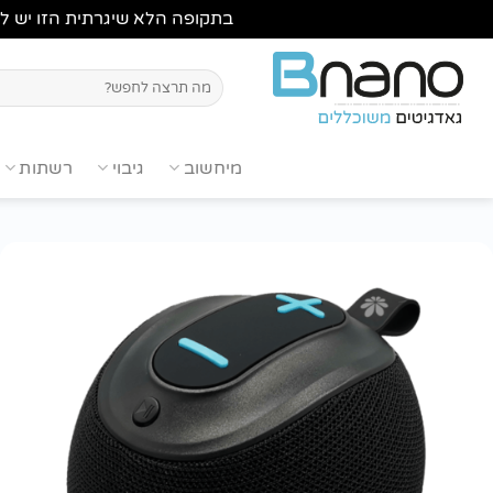
בתקופה הלא שיגרתית הזו יש לבדוק מלאי ,לשיחה עם נציג
Ski
t
חיפוש
עבור:
conten
מיחשוב
גיבוי
רשתות
הוסף
לרשימת
wishlist