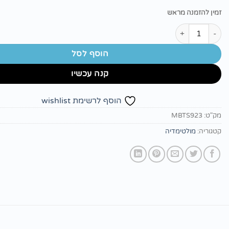
זמין להזמנה מראש
כמות של רמקול Bluetooth נייד Miracase MBTS923 צבע שחור
הוסף לסל
קנה עכשיו
הוסף לרשימת wishlist
מק"ט:
MBTS923
קטגוריה:
מולטימדיה