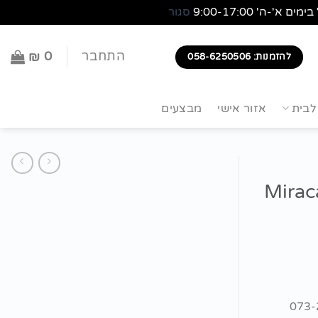
סגור
0
התחבר
₪
להזמנות: 058-6250506
לבית
אזור אישי
מבצעים
Miracase MB