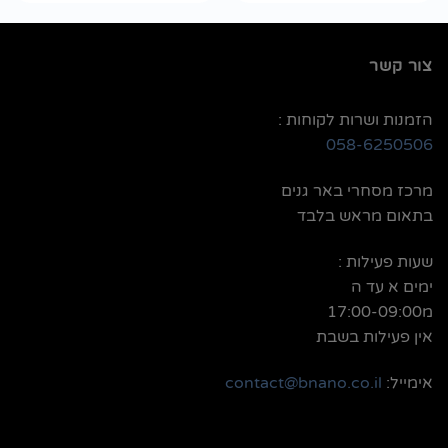
צור קשר
הזמנות ושרות לקוחות :
058-6250506
מרכז מסחרי באר גנים
בתאום מראש בלבד
שעות פעילות :
ימים א עד ה
מ17:00-09:00
אין פעילות בשבת
אימייל:
contact@bnano.co.il