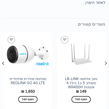
לאתר היצרן .
מוצרים קשורים
הוסף
הוסף
לרשימת
לרשימת
wishlist
wishlist
נתב אלחוטי LB-LINK
מצלמה סולרית וסלולרית
משולב 5 ב1 כולל 4
REOLINK GO 4G LTE
אנטנות WR450H
1,650
149
₪
₪
הוסף לסל
הוסף לסל