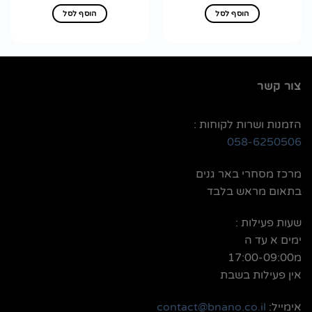
הוסף לסל
הוסף לסל
צור קשר
הזמנות ושרות לקוחות :
058-6250506
מרכז מסחרי באר גנים
בתאום מראש בלבד
שעות פעילות :
ימים א עד ה
מ17:00-09:00
אין פעילות בשבת
אימייל:
contact@bnano.co.il