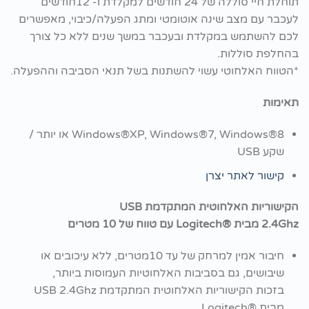
תוחלת חיי סוללה של 24 חודשים למקלדת ו- 12חודשים
לעכבר עם מצב שינה אוטומטי ומתג הפעלה/כיבוי, מאפשרים
לכם להשתמש במקלדת ובעכבר במשך שנים ללא כל צורך
בהחלפת סוללות.
*הטווח האלחוטי עשוי להשתנות בשל תנאי הסביבה וההפעלה.
תאימות
Windows®XP, Windows®7, Windows®8 או יותר /
שקע USB
קישור לאתר יצרן
הקישוריות האלחוטית המתקדמת
USB
2.4Ghz
מבית
®Logitech
עם טווח של 10 מטרים
חיבור אמין למרחק של עד 10מטרים, ללא עיכובים או
שיבושים, גם בסביבות האלחוטיות העמוסות ביותר,
בזכות הקישוריות האלחוטית המתקדמת USB 2.4Ghz
מבית ®Logitech.