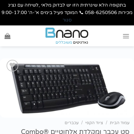
בתקופה הלא שיגרתית הזו יש לבדוק מלאי ,לשיחה עם נציג
מכירות 058-6250506 📞 המוקד פעיל בימים א'-ה' 9:00-17:00
סגור
Ski
t
conten
הוסף
לרשימת
wishlist
עמוד הבית
/
ציוד הקפי
/
עכברים
סט עכבר ומקלדת אלחוטיים Combo®