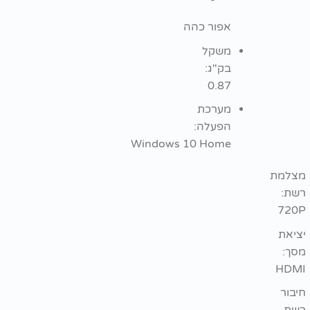
אפור כהה
משקל
בק"ג:
0.87
מערכת
הפעלה:
Windows 10 Home
צלמת
ת:
720
יאת
ך:
HDM
בור