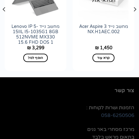
המלאי אזל
לרשימת
לרשימת
wishlist
wishlist
מחשב נייד Acer Aspire 3
מחשב נייד Lenovo IP 5-
15IIL I5-1035G1 8GB
NX.H1AEC.002
512NVME MX330
15.6 FHD DOS 1
3,299
1,450
₪
₪
קרא עוד
הוסף לסל
צור קשר
הזמנות ושרות לקוחות :
058-6250506
מרכז מסחרי באר גנים
בתאום מראש בלבד