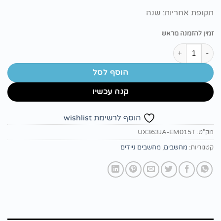
תקופת אחריות: שנה
זמין להזמנה מראש
מות של נייד ASUS ZenBook Flip UX363JA i7-1065g7 16gb 512NVME win10 13.3
הוסף לסל
קנה עכשיו
הוסף לרשימת wishlist
מק"ט:
UX363JA-EM015T
קטגוריות:
מחשבים
,
מחשבים ניידים