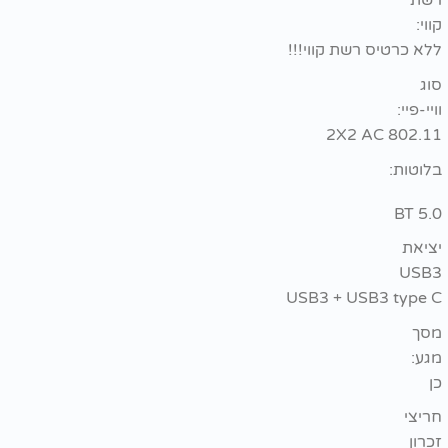
שת
וי:
א כרטיס רשת קווי!!!
ג
יי-פיי:
802.11 2X2
וטות:
BT 5
יאת
USB
USB3 + USB3 type
סך
ע:
יצי
רון