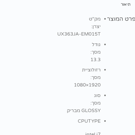
תיאור
ט המוצר
מק"ט
יצרן:
UX363JA-EM015T
גודל
מסך:
13.3
רזולוציית
מסך:
1920×1080
סוג
מסך:
GLOSSY מבריק
CPUTYPE
intel i7