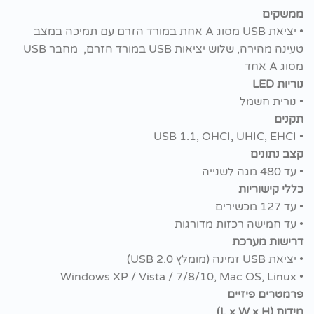
ממשקים
• יציאת USB מסוג A אחת במורד הזרם עם תמיכה במצב
טעינה מהירה, שלוש יציאות USB במורד הזרם, מחבר USB
מסוג A אחד
נוריות LED
• נורית חשמל
תקנים
• USB 1.1, OHCI, UHIC, EHCI
קצב נתונים
• עד 480 מגה לשנייה
כללי קישוריות
• עד 127 מכשירים
• עד חמישה רכזות מדורגות
דרישות מערכת
• יציאת USB זמינה (מומלץ USB 2.0)
• Windows XP / Vista / 7/8/10, Mac OS, Linux
פרמטרים פיזיים
מידות (L x W x H)