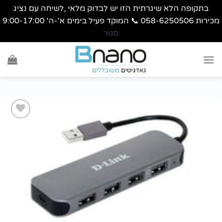
בתקופה הלא שיגרתית הזו יש לבדוק מלאי ,לשיחה עם נציג
מכירות 058-6250506 📞 המוקד פעיל בימים א'-ה' 9:00-17:00
סגור
Ski
t
conten
הוסף
לרשימת
wishlist