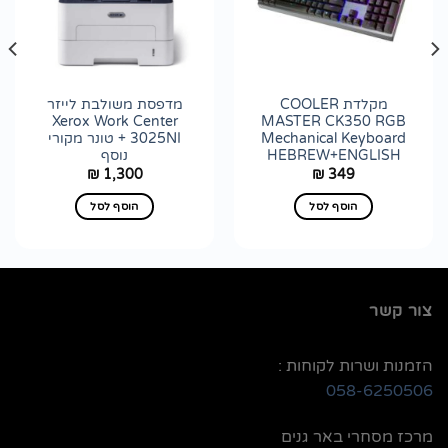
הוסף
הוסף
לרשימת
לרשימת
wishlist
wishlist
מקלדת COOLER
מדפסת משולבת לייזר
Xerox Work Center
MASTER CK350 RGB
Mechanical Keyboard
3025NI + טונר מקורי
HEBREW+ENGLISH
נוסף
1,300
349
₪
₪
הוסף לסל
הוסף לסל
צור קשר
הזמנות ושרות לקוחות :
058-6250506
מרכז מסחרי באר גנים