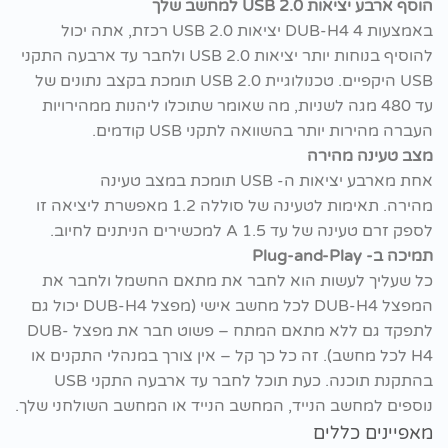
הוסף ארבע יציאות USB 2.0 למחשב שלך
באמצעות DUB-H4 4 יציאות USB 2.0 רכזת, אתה יכול
להוסיף בנוחות יותר יציאות USB 2.0 ולחבר עד ארבעה התקני
USB היקפיים. טכנולוגיית USB 2.0 תומכת בקצב נתונים של
עד 480 מגה לשניות, מה שאומר שתוכלו ליהנות ממהירויות
העברה מהירות יותר בהשוואה לתקני USB קודמים.
מצב טעינה מהירה
אחת מארבע יציאות ה- USB תומכת במצב טעינה
מהירה. תאימות לטעינה של סוללה 1.2 מאפשרת ליציאה זו
לספק זרם טעינה של עד 1.5 A למכשירים הניתנים לחיוב.
תמיכה ב- Plug-and-Play
כל שעליך לעשות הוא לחבר את מתאם החשמל ולחבר את
המפצל DUB-H4 לכל מחשב אישי (מפצל DUB-H4 יכול גם
לתפקד גם ללא מתאם המתח – פשוט חבר את מפצל DUB-
H4 לכל מחשב). זה כל כך קל – אין צורך במנהלי התקנים או
בהתקנת תוכנה. כעת תוכל לחבר עד ארבעה התקני USB
נוספים למחשב הנייד, המחשב הנייד או המחשב השולחני שלך.
מאפיינים כללים