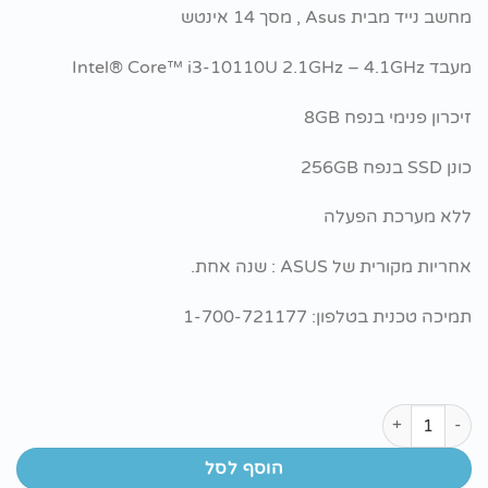
מחשב נייד מבית Asus , מסך 14 אינטש
מעבד Intel® Core™ i3-10110U 2.1GHz – 4.1GHz
זיכרון פנימי בנפח 8GB
כונן SSD בנפח 256GB
ללא מערכת הפעלה
אחריות מקורית של ASUS : שנה אחת.
תמיכה טכנית בטלפון: 1-700-721177
כמות של מחשב נייד - Asus Laptop X409FA
הוסף לסל