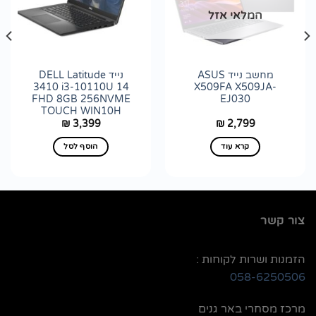
הוסף
הוסף
המלאי אזל
לרשימת
לרשימת
wishlist
wishlist
מחשב נייד ASUS
נייד DELL Latitude
3410 i3-10110U 14
X509FA X509JA-
FHD 8GB 256NVME
EJ030
TOUCH WIN10H
3,399
2,799
₪
₪
קרא עוד
הוסף לסל
צור קשר
הזמנות ושרות לקוחות :
058-6250506
מרכז מסחרי באר גנים