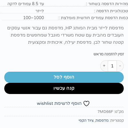
היה:
הוא:
מהירות הדפסה בשחור :
עד 8.5 עמודים לדקה
₪ 470.
₪ 650.
טכנולוגיית הדפסה :
לייזר
כמות הדפסת עמודים חודשית מומלצת :
‎100–1000
מדפסת לייזר מבית המותג HP, מדפסת גם עבור אנשי עסקים
העובדים מהבית עם שטח משרדי מוגבל שמחפשים מדפסת
קטנה שחור לבן. מדפסת יעילה, איכותית ומקצועית
זמין להזמנה מראש
כמות של מדפסת ‏לייזר HP LaserJet M110w
הוסף לסל
קנה עכשיו
הוסף לרשימת wishlist
מק"ט:
7MD66F
קטגוריות:
מדפסות
,
ציוד הקפי