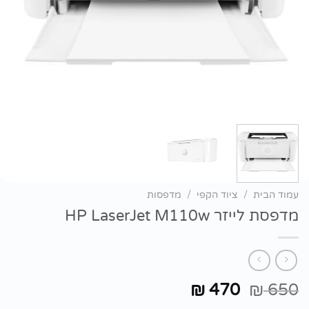
עמוד הבית
/
ציוד הקפי
/
מדפסות
מדפסת ‏לייזר HP LaserJet M110w
המחיר
המחיר
470
650
₪
₪
המקורי
הנוכחי