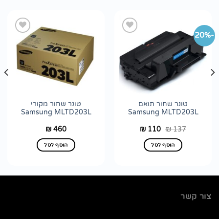
-20%
הוסף
הוסף
לרשימת
לרשימת
wishlist
wishlist
טונר שחור תואם
טונר שחור מקורי
Samsung MLTD203L
Samsung MLTD203L
המחיר
המחיר
460
110
137
₪
₪
₪
המקורי
הנוכחי
היה:
הוא:
הוסף לסל
הוסף לסל
₪ 110.
₪ 137.
צור קשר