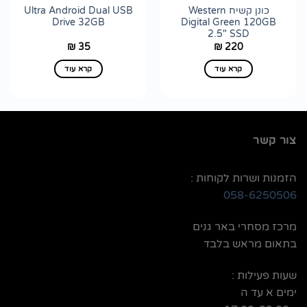
כונן קשיח Western
Ultra Android Dual USB
Drive 32GB
Digital Green 120GB
2.5" SSD
35
220
₪
₪
קרא עוד
קרא עוד
צור קשר
הזמנות ושרות לקוחות :
058-6250506
מרכז מסחרי באר גנים
בתאום מראש בלבד
שעות פעילות :
ימים א עד ה