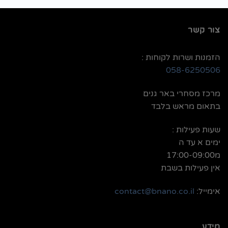
צור קשר
הזמנות ושרות לקוחות :
058-6250506
מרכז מסחרי באר גנים
בתאום מראש בלבד
שעות פעילות :
ימים א עד ה
מ17:00-09:00
אין פעילות בשבת
אימייל:
contact@bnano.co.il
מידע