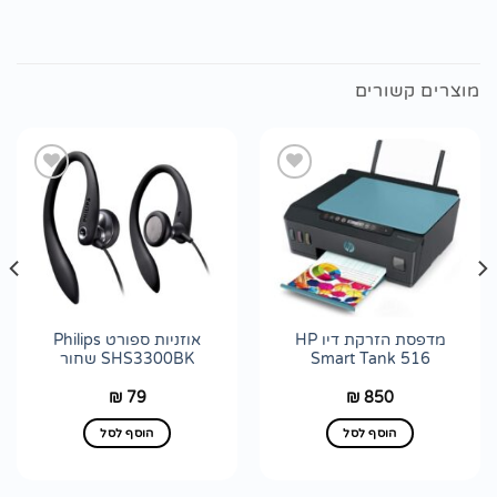
מוצרים קשורים
הוסף
הוסף
לרשימת
לרשימת
wishlist
wishlist
מדפסת ‏הזרקת דיו HP
אוזניות ספורט Philips
Smart Tank 516
SHS3300BK שחור
79
850
₪
₪
הוסף לסל
הוסף לסל