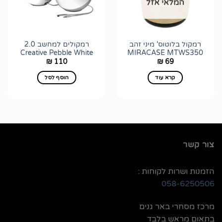
המלאי אזל
לרשימת
לרשימת
wishlist
wishlist
רמקול בלוטוס' מיני זהב
רמקולים למחשב 2.0
Creative Pebble White
MIRACASE MTWS350
110
69
₪
₪
קרא עוד
הוסף לסל
צור קשר
הזמנות ושרות לקוחות :
058-6250506
מרכז מסחרי באר גנים
בתאום מראש בלבד