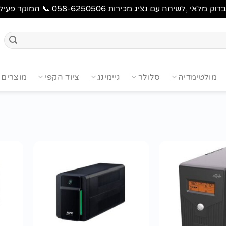
 מכירות 058-6250506 📞 המוקד פעיל בימים א'-ה' 9:00-17:00
מולטימדיה
סלולר
גיימינג
ציוד הקפי
מוצרים 
הוסף
הוסף
לרשימת
לרשימת
wishlist
wishlist