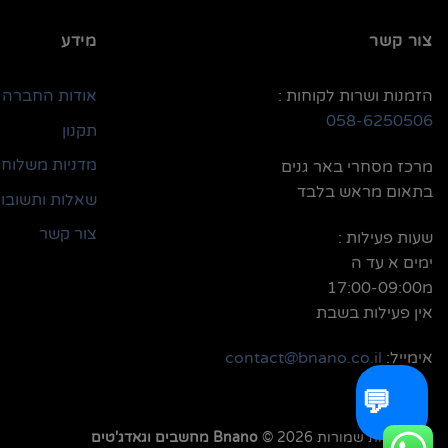
צור קשר
מידע
הזמנות ושרות לקוחות :
אודות החברה
058-6250506
תקנון
מדניות משלוחי
מרכז מסחרי באר גנים
בתאום מראש בלבד
שאלות ותשובו
צור קשר
שעות פעילות :
ימים א עד ה
מ17:00-09:00
אין פעילות בשבת
אימייל:
contact@bnano.co.il
💬
כל הזכויות שמורות 2026 ©
Bnano מחשבים וגאדג'טים