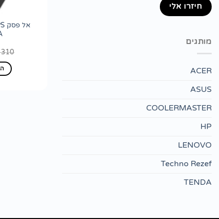
אל
A
מותגים
310
הו
ACER
ASUS
COOLERMASTER
HP
LENOVO
Techno Rezef
TENDA