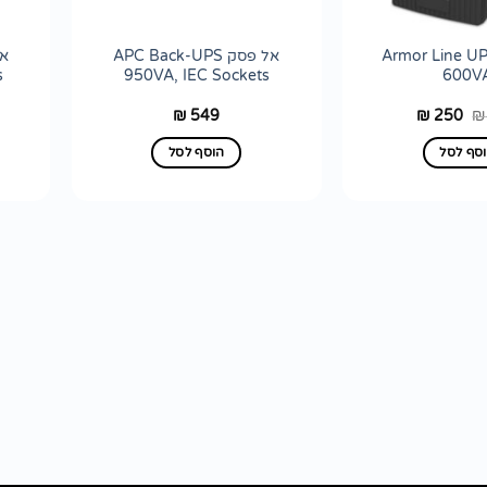
 פסק Armor Line UPS
אל פסק APC Back-UPS
s
950VA, IEC Sockets
600V
המחיר
המחיר
549
250
₪
₪
₪
המקורי
הנוכחי
היה:
הוא:
סף לסל
הוסף לסל
₪ 250.
₪ 310.