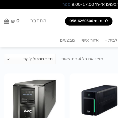
סגור
0
התחבר
₪
להזמנות: 058-6250506
לבית
אזור אישי
מבצעים
מציג את כל 4 התוצאות
הוסף
הוסף
לרשימת
לרשימת
wishlist
wishlist