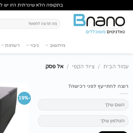
בתקופה הלא שיגרתית הזו יש לבדוק מלאי ,לשיחה עם נציג
Ski
t
חיפוש
עבור:
conten
מיחשוב
גיבוי
רשתות
עמוד הבית
/
ציוד הקפי
/
אל פסק
רוצה להתייעץ לפני רכישה?
-19%