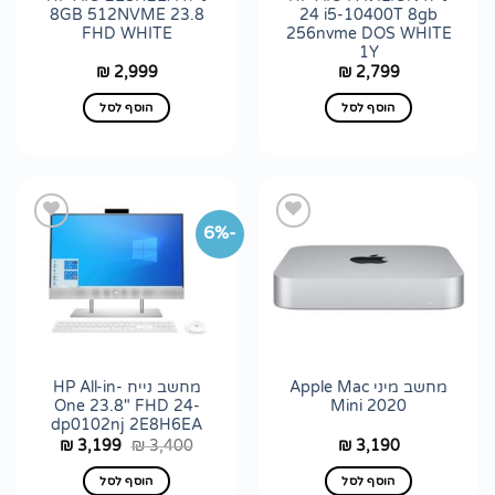
8GB 512NVME 23.8
24 i5-10400T 8gb
FHD WHITE
256nvme DOS WHITE
1Y
2,999
2,799
₪
₪
הוסף לסל
הוסף לסל
-6%
הוסף
הוסף
לרשימת
לרשימת
wishlist
wishlist
מחשב מיני Apple Mac
מחשב נייח HP All-in-
One 23.8" FHD 24-
Mini 2020
dp0102nj 2E8H6EA
המחיר
המחיר
3,199
3,400
3,190
₪
₪
₪
המקורי
הנוכחי
היה:
הוא:
הוסף לסל
הוסף לסל
₪ 3,199.
₪ 3,400.