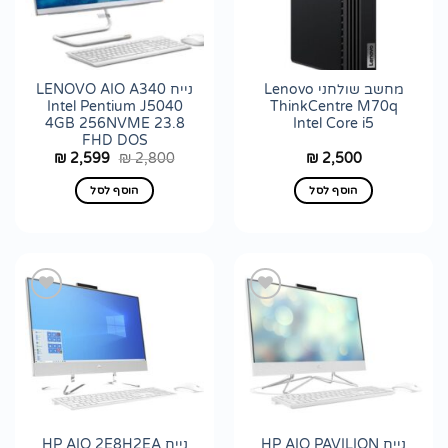
לרשימת
לרשימת
wishlist
wishlist
מחשב שולחני Lenovo
נייח LENOVO AIO A340
Intel Pentium J5040
ThinkCentre M70q
4GB 256NVME 23.8
Intel Core i5
FHD DOS
המחיר
המחיר
2,599
2,800
2,500
₪
₪
₪
המקורי
הנוכחי
היה:
הוא:
הוסף לסל
הוסף לסל
₪ 2,599.
₪ 2,800.
הוסף
הוסף
לרשימת
לרשימת
wishlist
wishlist
נייח HP AIO PAVILION
נייח HP AIO 2E8H2EA