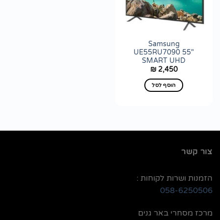
לרשימת
wishlist
Samsung
UE55RU7090 55"
SMART UHD
2,450
₪
הוסף לסל
צור קשר
הזמנות ושרות לקוחות :
058-6250506
מרכז מסחרי באר גנים