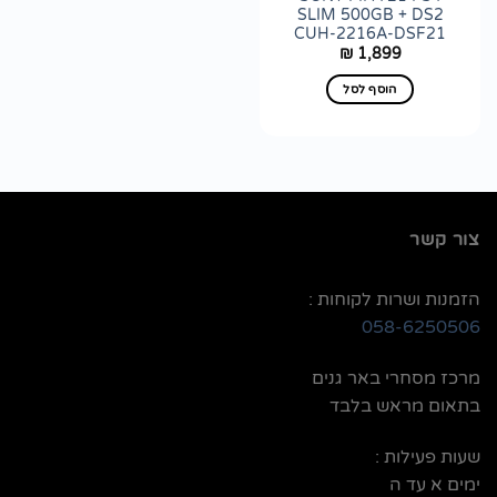
SLIM 500GB + DS2
CUH-2216A-DSF21
1,899
₪
הוסף לסל
צור קשר
הזמנות ושרות לקוחות :
058-6250506
מרכז מסחרי באר גנים
בתאום מראש בלבד
שעות פעילות :
ימים א עד ה