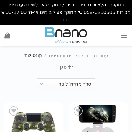
בתקופה הלא שיגרתית הזו יש לבדוק מלאי ,לשיחה עם נציג
מכירות 058-6250506 📞 המוקד פעיל בימים א'-ה' 9:00-17:00
סגור
Ski
t
conten
עמוד הבית
/
גיימינג ורחפנים
/
קונסולות
סנן
הוסף
הוסף