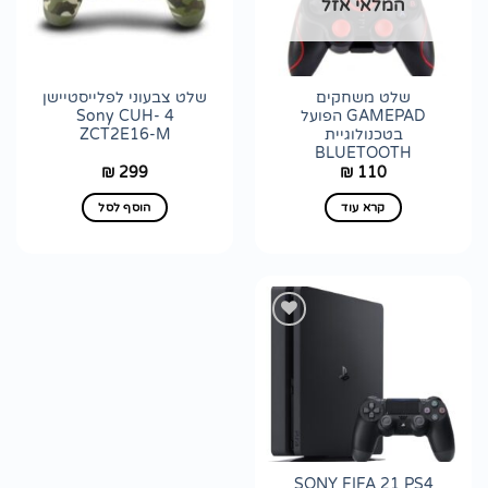
המלאי אזל
לרשימת
לרשימת
wishlist
wishlist
שלט משחקים
שלט צבעוני לפלייסטיישן
GAMEPAD הפועל
4 Sony CUH-
בטכנולוגיית
ZCT2E16-M
BLUETOOTH
299
110
₪
₪
קרא עוד
הוסף לסל
הוסף
לרשימת
wishlist
SONY FIFA 21 PS4