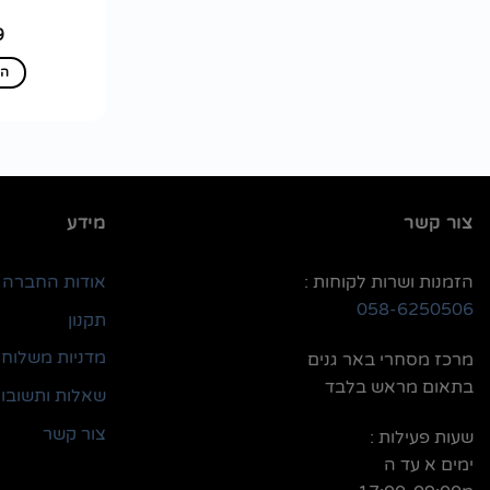
9
הו
צור קשר
מידע
הזמנות ושרות לקוחות :
אודות החברה
058-6250506
תקנון
מדניות משלוחי
מרכז מסחרי באר גנים
בתאום מראש בלבד
שאלות ותשובו
צור קשר
שעות פעילות :
ימים א עד ה