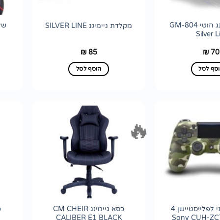
עכבר גיימינג חוטי GM-804
מקלדת גיימינג SILVER LINE
Silver L
85
70
₪
₪
סף לסל
הוסף לסל
🔥
הוסף
הוסף
לרשימת
לרשימת
wishlist
wishlist
שלט צבעוני לפלייסטיישן 4
כסא גיימינג CM CHEIR
CALIBER E1 BLACK
Sony CUH-Z