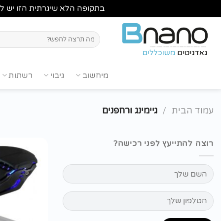
בתקופה הלא שיגרתית הזו יש לבדוק מלאי ,לשיחה עם נציג
Ski
t
חיפוש
עבור:
conten
מיחשוב
גיבוי
רשתות
עמוד הבית
/
גיימינג ורחפנים
רוצה להתייעץ לפני רכישה?