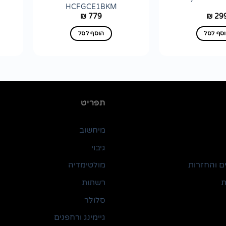
HCFGCE1BKM
779
29
₪
₪
סף לסל
הוסף לסל
תפריט
מיחשוב
גיבוי
ם והחזרות
מולטימדיה
ת
רשתות
סלולר
גיימינג ורחפנים