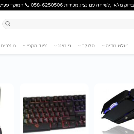
 מכירות 058-6250506 📞 המוקד פעיל בימים א'-ה' 9:00-17:00
מולטימדיה
סלולר
גיימינג
ציוד הקפי
מוצרים 
הוסף
הוסף
לרשימת
לרשימת
wishlist
wishlist