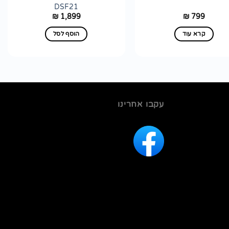
DSF21
1,899
799
₪
₪
קרא עוד
הוסף לסל
עקבו אחרינו