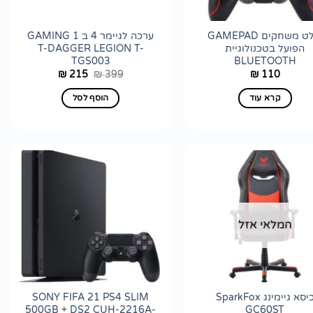
שלט משחקים GAMEPAD
ערכה לגיימר 4 ב 1 GAMING
הפועל בטכנולוגיית
T-DAGGER LEGION T-
TGS003
BLUETOOTH
המחיר
המחיר
215
399
110
₪
₪
₪
המקורי
הנוכחי
היה:
הוא:
קרא עוד
הוסף לסל
₪ 215.
₪ 399.
הוסף
הוסף
לרשימת
לרשימת
המלאי אזל
wishlist
wishlist
כיסא גיימינג SparkFox
SONY FIFA 21 PS4 SLIM
500GB + DS2 CUH-2216A-
GC60ST