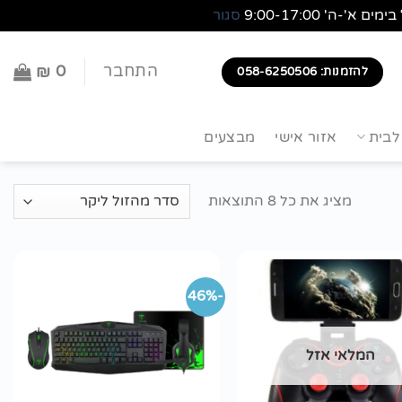
סגור
0
התחבר
₪
להזמנות: 058-6250506
לבית
אזור אישי
מבצעים
מציג את כל 8 התוצאות
-46%
הוסף
הוסף
לרשימת
לרשימת
המלאי אזל
wishlist
wishlist