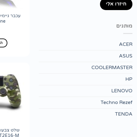
ine
מותגים
הו
ACER
ASUS
COOLERMASTER
HP
LENOVO
Techno Rezef
TENDA
CT2E16-M